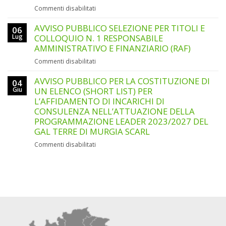
su
Commenti disabilitati
COLLOQUIO
AVVISO
N.
PUBBLICO
AVVISO PUBBLICO SELEZIONE PER TITOLI E
1
06
SELEZIONE
ANIMATORE/ANIMATRICE
Lug
COLLOQUIO N. 1 RESPONSABILE
PER
DEL
AMMINISTRATIVO E FINANZIARIO (RAF)
TITOLI
GAL
su
Commenti disabilitati
E
AVVISO
COLLOQUIO
PUBBLICO
AVVISO PUBBLICO PER LA COSTITUZIONE DI
N.
04
SELEZIONE
Giu
UN ELENCO (SHORT LIST) PER
1
PER
ADDETTO/A
L’AFFIDAMENTO DI INCARICHI DI
TITOLI
ALLA
CONSULENZA NELL’ATTUAZIONE DELLA
E
SEGRETERIA
PROGRAMMAZIONE LEADER 2023/2027 DEL
COLLOQUIO
AMMINISTRATIVA
GAL TERRE DI MURGIA SCARL
N.
E
1
CONTABILE
su
Commenti disabilitati
RESPONSABILE
(SUPPORTO
AVVISO
AMMINISTRATIVO
TECNICO-
PUBBLICO
E
ORGANIZZATIVO)
PER
FINANZIARIO
LA
(RAF)
COSTITUZIONE
DI
UN
ELENCO
(SHORT