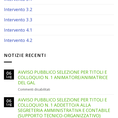
Intervento 3.2
Intervento 3.3
Intervento 4.1
Intervento 4.2
NOTIZIE RECENTI
AVVISO PUBBLICO SELEZIONE PER TITOLI E
06
Lug
COLLOQUIO N. 1 ANIMATORE/ANIMATRICE
DEL GAL
su
Commenti disabilitati
AVVISO
PUBBLICO
AVVISO PUBBLICO SELEZIONE PER TITOLI E
06
SELEZIONE
Lug
COLLOQUIO N. 1 ADDETTO/A ALLA
PER
SEGRETERIA AMMINISTRATIVA E CONTABILE
TITOLI
(SUPPORTO TECNICO-ORGANIZZATIVO)
E