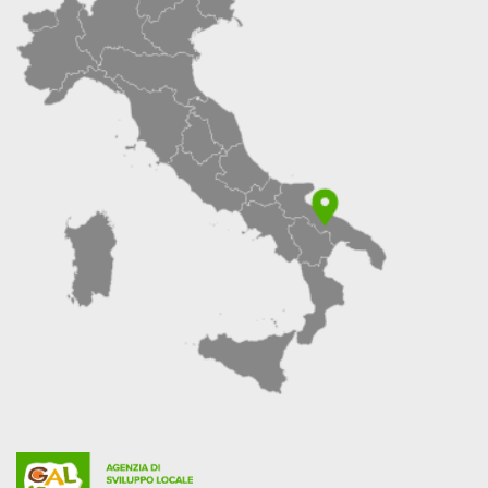
LIST)
PER
L’AFFIDAMENTO
DI
INCARICHI
DI
CONSULENZA
NELL’ATTUAZIONE
DELLA
PROGRAMMAZIONE
LEADER
2023/2027
DEL
GAL
TERRE
DI
MURGIA
SCARL