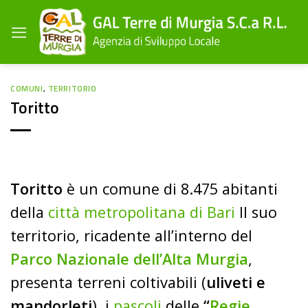
Salta
ai
contenuti
COMUNI
,
TERRITORIO
Toritto
Toritto
è un comune di 8.475 abitanti
della
città metropolitana di Bari
Il suo
territorio, ricadente all’interno del
Parco Nazionale dell’Alta Murgia
,
presenta terreni coltivabili (
uliveti e
mandorleti
), i
pascoli
delle
“
Regie