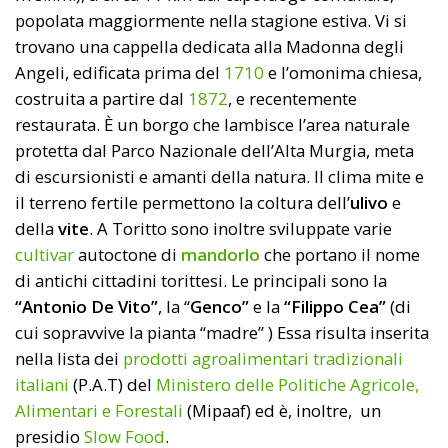
popolata maggiormente nella stagione estiva. Vi si
trovano una cappella dedicata alla Madonna degli
Angeli, edificata prima del
1710
e l’omonima chiesa,
costruita a partire dal
1872
, e recentemente
restaurata. È un borgo che lambisce l’area naturale
protetta dal Parco Nazionale dell’Alta Murgia, meta
di escursionisti e amanti della natura. Il clima mite e
il terreno fertile permettono la coltura dell’
ulivo
e
della
vite
. A Toritto sono inoltre sviluppate varie
cultivar
autoctone di
mandorlo
che portano il nome
di antichi cittadini torittesi. Le principali sono la
“Antonio De Vito”
, la “
Genco”
e la
“Filippo Cea”
(di
cui sopravvive la pianta “madre” ) Essa risulta inserita
nella lista dei
prodotti agroalimentari tradizionali
italiani
(P.A.T) del
Ministero delle Politiche Agricole,
Alimentari e Forestali
(Mipaaf) ed è, inoltre, un
presidio
Slow Food
.