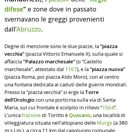
difese
“
e zone dove in passato
svernavano le greggi provenienti
dall’
Abruzzo
.
Degne di menzione sono le due piazze, la
“piazza
vecchia”
(piazza Vittorio Emanuele II), sulla quale si
affaccia
“Palazzo marchesale”
(o “Castello
marchesale”, attestato dal
1167
), e la
“piazza nuova”
(piazza Roma, poi piazza Aldo Moro), con al centro
una fontana dedicata ai caduti delle guerre mondiali.
Presso la “piazza vecchia” si erge la
Torre
dell’Orologio
con una porticina sulla via di Santa
Maria, sul cui frontale è scolpito in rilievo “
1564
“.
L’unica
frazione
di Toritto è
Quasano
, una località di
villeggiatura situata nell’altopiano delle
Murge
(a 380
m s.l.m.), a circa 11 km dal capoluogo comunale,