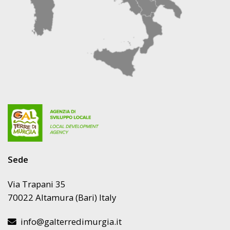
2023/2027
DEL
GAL
TERRE
DI
MURGIA
SCARL
Sede
Via Trapani 35
70022 Altamura (Bari) Italy
info@galterredimurgia.it