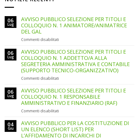
AVVISO PUBBLICO SELEZIONE PER TITOLI E
06
Lug
COLLOQUIO N. 1 ANIMATORE/ANIMATRICE
DEL GAL
su
Commenti disabilitati
AVVISO
PUBBLICO
AVVISO PUBBLICO SELEZIONE PER TITOLI E
06
SELEZIONE
Lug
COLLOQUIO N. 1 ADDETTO/A ALLA
PER
SEGRETERIA AMMINISTRATIVA E CONTABILE
TITOLI
(SUPPORTO TECNICO-ORGANIZZATIVO)
E
su
Commenti disabilitati
COLLOQUIO
AVVISO
N.
PUBBLICO
AVVISO PUBBLICO SELEZIONE PER TITOLI E
1
06
SELEZIONE
ANIMATORE/ANIMATRICE
Lug
COLLOQUIO N. 1 RESPONSABILE
PER
DEL
AMMINISTRATIVO E FINANZIARIO (RAF)
TITOLI
GAL
su
Commenti disabilitati
E
AVVISO
COLLOQUIO
PUBBLICO
AVVISO PUBBLICO PER LA COSTITUZIONE DI
N.
04
SELEZIONE
Giu
UN ELENCO (SHORT LIST) PER
1
PER
ADDETTO/A
L’AFFIDAMENTO DI INCARICHI DI
TITOLI