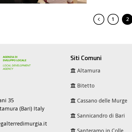
1
2
Siti Comuni
Altamura
Bitetto
ani 35
Cassano delle Murge
tamura (Bari) Italy
Sannicandro di Bari
alterredimurgia.it
Santeramo in Colle