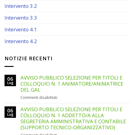
Intervento 3.2
Intervento 3.3
Intervento 4.1
Intervento 4.2
NOTIZIE RECENTI
AVVISO PUBBLICO SELEZIONE PER TITOLI E
06
Lug
COLLOQUIO N. 1 ANIMATORE/ANIMATRICE
DEL GAL
su
Commenti disabilitati
AVVISO
PUBBLICO
AVVISO PUBBLICO SELEZIONE PER TITOLI E
06
SELEZIONE
Lug
COLLOQUIO N. 1 ADDETTO/A ALLA
PER
SEGRETERIA AMMINISTRATIVA E CONTABILE
TITOLI
(SUPPORTO TECNICO-ORGANIZZATIVO)
E
su