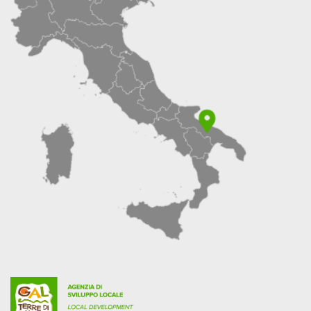
LIST)
PER
L’AFFIDAMENTO
DI
INCARICHI
DI
CONSULENZA
NELL’ATTUAZIONE
DELLA
PROGRAMMAZIONE
LEADER
2023/2027
DEL
GAL
TERRE
DI
MURGIA
SCARL