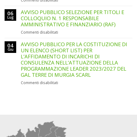
Commenti disabilitati
COLLOQUIO
AVVISO
N.
PUBBLICO
AVVISO PUBBLICO SELEZIONE PER TITOLI E
1
06
SELEZIONE
ANIMATORE/ANIMATRICE
Lug
COLLOQUIO N. 1 RESPONSABILE
PER
DEL
AMMINISTRATIVO E FINANZIARIO (RAF)
TITOLI
GAL
su
Commenti disabilitati
E
AVVISO
COLLOQUIO
PUBBLICO
AVVISO PUBBLICO PER LA COSTITUZIONE DI
N.
04
SELEZIONE
Giu
UN ELENCO (SHORT LIST) PER
1
PER
ADDETTO/A
L’AFFIDAMENTO DI INCARICHI DI
TITOLI
ALLA
CONSULENZA NELL’ATTUAZIONE DELLA
E
SEGRETERIA
PROGRAMMAZIONE LEADER 2023/2027 DEL
COLLOQUIO
AMMINISTRATIVA
GAL TERRE DI MURGIA SCARL
N.
E
1
CONTABILE
su
Commenti disabilitati
RESPONSABILE
(SUPPORTO
AVVISO
AMMINISTRATIVO
TECNICO-
PUBBLICO
E
ORGANIZZATIVO)
PER
FINANZIARIO
LA
(RAF)
COSTITUZIONE
DI
UN
ELENCO
(SHORT