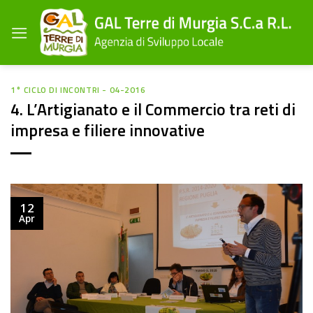
Salta
ai
contenuti
1° CICLO DI INCONTRI - 04-2016
4. L’Artigianato e il Commercio tra reti di
impresa e filiere innovative
12
Apr