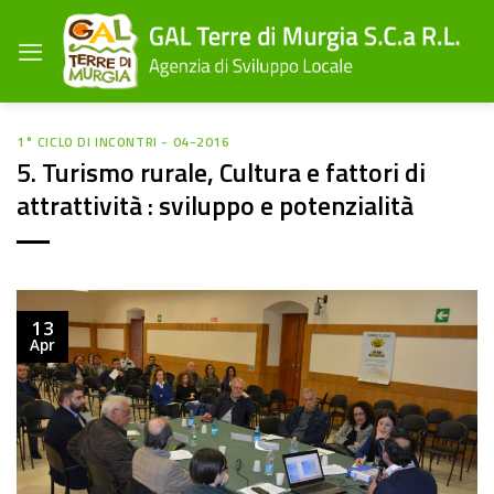
Salta
ai
contenuti
1° CICLO DI INCONTRI - 04-2016
5. Turismo rurale, Cultura e fattori di
attrattività : sviluppo e potenzialità
13
Apr