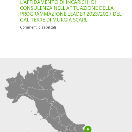
ADDETTO/A
L’AFFIDAMENTO DI INCARICHI DI
TITOLI
ALLA
CONSULENZA NELL’ATTUAZIONE DELLA
E
SEGRETERIA
PROGRAMMAZIONE LEADER 2023/2027 DEL
COLLOQUIO
AMMINISTRATIVA
GAL TERRE DI MURGIA SCARL
N.
E
1
CONTABILE
su
Commenti disabilitati
RESPONSABILE
(SUPPORTO
AVVISO
AMMINISTRATIVO
TECNICO-
PUBBLICO
E
ORGANIZZATIVO)
PER
FINANZIARIO
LA
(RAF)
COSTITUZIONE
DI
UN
ELENCO
(SHORT
LIST)
PER
L’AFFIDAMENTO
DI
INCARICHI
DI
CONSULENZA
NELL’ATTUAZIONE
DELLA
PROGRAMMAZIONE