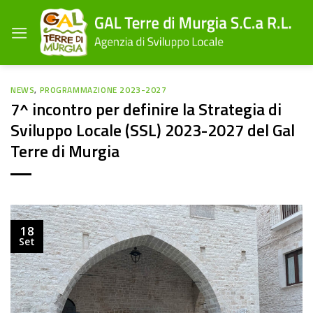
Salta
ai
contenuti
NEWS
,
PROGRAMMAZIONE 2023-2027
7^ incontro per definire la Strategia di
Sviluppo Locale (SSL) 2023-2027 del Gal
Terre di Murgia
18
Set