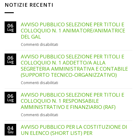
NOTIZIE RECENTI
AVVISO PUBBLICO SELEZIONE PER TITOLI E
06
Lug
COLLOQUIO N. 1 ANIMATORE/ANIMATRICE
DEL GAL
su
Commenti disabilitati
AVVISO
PUBBLICO
AVVISO PUBBLICO SELEZIONE PER TITOLI E
06
SELEZIONE
Lug
COLLOQUIO N. 1 ADDETTO/A ALLA
PER
SEGRETERIA AMMINISTRATIVA E CONTABILE
TITOLI
(SUPPORTO TECNICO-ORGANIZZATIVO)
E
su
Commenti disabilitati
COLLOQUIO
AVVISO
N.
PUBBLICO
AVVISO PUBBLICO SELEZIONE PER TITOLI E
1
06
SELEZIONE
ANIMATORE/ANIMATRICE
Lug
COLLOQUIO N. 1 RESPONSABILE
PER
DEL
AMMINISTRATIVO E FINANZIARIO (RAF)
TITOLI
GAL
su
Commenti disabilitati
E
AVVISO
COLLOQUIO
PUBBLICO
AVVISO PUBBLICO PER LA COSTITUZIONE DI
N.
04
SELEZIONE
Giu
UN ELENCO (SHORT LIST) PER
1
PER