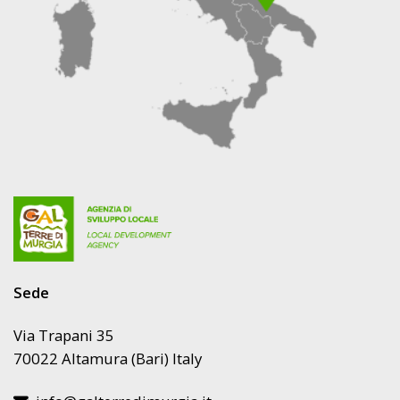
LEADER
2023/2027
DEL
GAL
TERRE
DI
MURGIA
SCARL
Sede
Via Trapani 35
70022 Altamura (Bari) Italy