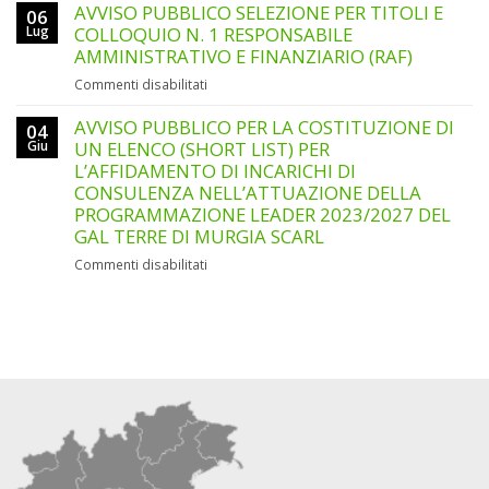
PUBBLICO
AVVISO PUBBLICO SELEZIONE PER TITOLI E
1
06
SELEZIONE
ANIMATORE/ANIMATRICE
Lug
COLLOQUIO N. 1 RESPONSABILE
PER
DEL
AMMINISTRATIVO E FINANZIARIO (RAF)
TITOLI
GAL
su
Commenti disabilitati
E
AVVISO
COLLOQUIO
PUBBLICO
AVVISO PUBBLICO PER LA COSTITUZIONE DI
N.
04
SELEZIONE
Giu
UN ELENCO (SHORT LIST) PER
1
PER
ADDETTO/A
L’AFFIDAMENTO DI INCARICHI DI
TITOLI
ALLA
CONSULENZA NELL’ATTUAZIONE DELLA
E
SEGRETERIA
PROGRAMMAZIONE LEADER 2023/2027 DEL
COLLOQUIO
AMMINISTRATIVA
GAL TERRE DI MURGIA SCARL
N.
E
1
CONTABILE
su
Commenti disabilitati
RESPONSABILE
(SUPPORTO
AVVISO
AMMINISTRATIVO
TECNICO-
PUBBLICO
E
ORGANIZZATIVO)
PER
FINANZIARIO
LA
(RAF)
COSTITUZIONE
DI
UN
ELENCO
(SHORT
LIST)
PER