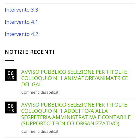
Intervento 3.3
Intervento 4.1
Intervento 4.2
NOTIZIE RECENTI
AVVISO PUBBLICO SELEZIONE PER TITOLI E
06
Lug
COLLOQUIO N. 1 ANIMATORE/ANIMATRICE
DEL GAL
su
Commenti disabilitati
AVVISO
PUBBLICO
AVVISO PUBBLICO SELEZIONE PER TITOLI E
06
SELEZIONE
Lug
COLLOQUIO N. 1 ADDETTO/A ALLA
PER
SEGRETERIA AMMINISTRATIVA E CONTABILE
TITOLI
(SUPPORTO TECNICO-ORGANIZZATIVO)
E
su
Commenti disabilitati
COLLOQUIO
AVVISO
N.