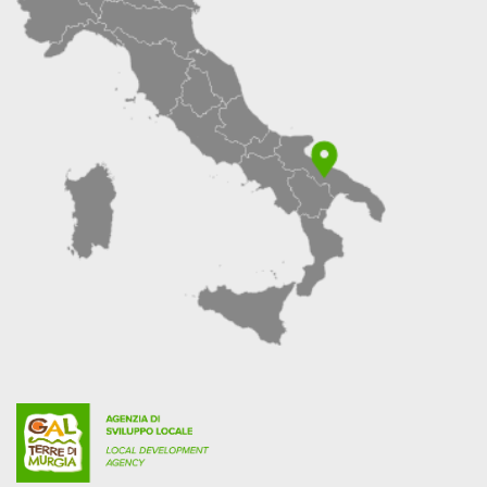
L’AFFIDAMENTO
DI
INCARICHI
DI
CONSULENZA
NELL’ATTUAZIONE
DELLA
PROGRAMMAZIONE
LEADER
2023/2027
DEL
GAL
TERRE
DI
MURGIA
SCARL