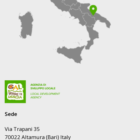
DELLA
PROGRAMMAZIONE
LEADER
2023/2027
DEL
GAL
TERRE
DI
MURGIA
SCARL
Sede
Via Trapani 35
70022 Altamura (Bari) Italy