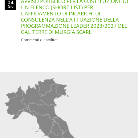
AVVISO PUBBLICO PER LA COSTITUZIONE DI
N.
04
SELEZIONE
Giu
UN ELENCO (SHORT LIST) PER
1
PER
ADDETTO/A
L’AFFIDAMENTO DI INCARICHI DI
TITOLI
ALLA
CONSULENZA NELL’ATTUAZIONE DELLA
E
SEGRETERIA
PROGRAMMAZIONE LEADER 2023/2027 DEL
COLLOQUIO
AMMINISTRATIVA
GAL TERRE DI MURGIA SCARL
N.
E
1
CONTABILE
su
Commenti disabilitati
RESPONSABILE
(SUPPORTO
AVVISO
AMMINISTRATIVO
TECNICO-
PUBBLICO
E
ORGANIZZATIVO)
PER
FINANZIARIO
LA
(RAF)
COSTITUZIONE
DI
UN
ELENCO
(SHORT
LIST)
PER
L’AFFIDAMENTO
DI
INCARICHI
DI
CONSULENZA
NELL’ATTUAZIONE