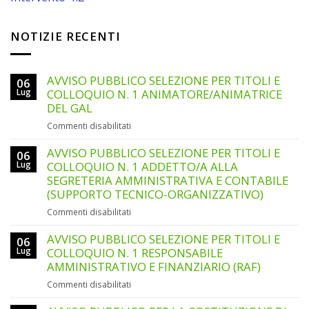
NOTIZIE RECENTI
AVVISO PUBBLICO SELEZIONE PER TITOLI E
06
Lug
COLLOQUIO N. 1 ANIMATORE/ANIMATRICE
DEL GAL
su
Commenti disabilitati
AVVISO
PUBBLICO
AVVISO PUBBLICO SELEZIONE PER TITOLI E
06
SELEZIONE
Lug
COLLOQUIO N. 1 ADDETTO/A ALLA
PER
SEGRETERIA AMMINISTRATIVA E CONTABILE
TITOLI
(SUPPORTO TECNICO-ORGANIZZATIVO)
E
su
Commenti disabilitati
COLLOQUIO
AVVISO
N.
PUBBLICO
AVVISO PUBBLICO SELEZIONE PER TITOLI E
1
06
SELEZIONE
ANIMATORE/ANIMATRICE
Lug
COLLOQUIO N. 1 RESPONSABILE
PER
DEL
AMMINISTRATIVO E FINANZIARIO (RAF)
TITOLI
GAL
su
Commenti disabilitati
E
AVVISO
COLLOQUIO
PUBBLICO