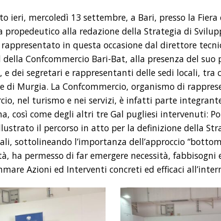
lto ieri, mercoledì 13 settembre, a Bari, presso la Fiera
 propedeutico alla redazione della Strategia di Svilup
rappresentato in questa occasione dal direttore tecnic
 della Confcommercio Bari-Bat, alla presenza del suo p
, e dei segretari e rappresentanti delle sedi locali, tr
re di Murgia. La Confcommercio, organismo di rappres
o, nel turismo e nei servizi, è infatti parte integrant
, così come degli altri tre Gal pugliesi intervenuti: 
lustrato il percorso in atto per la definizione della Str
iali, sottolineando l’importanza dell’approccio “bottom
à, ha permesso di far emergere necessità, fabbisogni e
are Azioni ed Interventi concreti ed efficaci all’intern