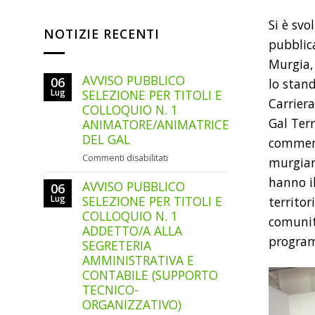
Si è svo
NOTIZIE RECENTI
pubblica
Murgia, 
AVVISO PUBBLICO
06
lo stand
Lug
SELEZIONE PER TITOLI E
Carriera
COLLOQUIO N. 1
Gal Ter
ANIMATORE/ANIMATRICE
DEL GAL
commerci
su
Commenti disabilitati
murgiana
AVVISO
hanno il
AVVISO PUBBLICO
PUBBLICO
06
SELEZIONE
Lug
SELEZIONE PER TITOLI E
territor
PER
COLLOQUIO N. 1
comunit
TITOLI
ADDETTO/A ALLA
E
programm
SEGRETERIA
COLLOQUIO
AMMINISTRATIVA E
N.
CONTABILE (SUPPORTO
1
TECNICO-
ANIMATORE/ANIMATRICE
ORGANIZZATIVO)
DEL