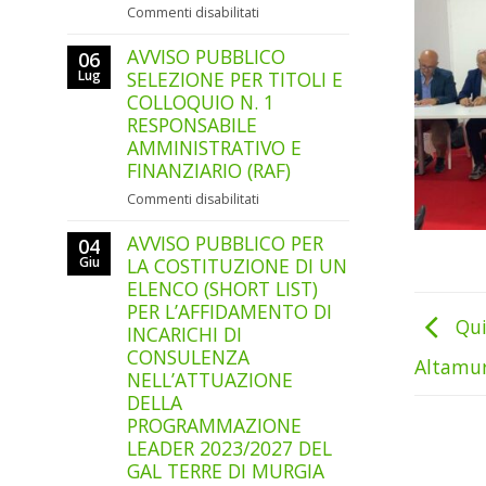
GAL
su
Commenti disabilitati
AVVISO
AVVISO PUBBLICO
PUBBLICO
06
SELEZIONE
Lug
SELEZIONE PER TITOLI E
PER
COLLOQUIO N. 1
TITOLI
RESPONSABILE
E
AMMINISTRATIVO E
COLLOQUIO
FINANZIARIO (RAF)
N.
1
su
Commenti disabilitati
ADDETTO/A
AVVISO
ALLA
AVVISO PUBBLICO PER
PUBBLICO
04
SEGRETERIA
SELEZIONE
Giu
LA COSTITUZIONE DI UN
AMMINISTRATIVA
PER
ELENCO (SHORT LIST)
E
TITOLI
PER L’AFFIDAMENTO DI
CONTABILE
E
Qui
INCARICHI DI
(SUPPORTO
COLLOQUIO
CONSULENZA
TECNICO-
Altamu
N.
NELL’ATTUAZIONE
ORGANIZZATIVO)
1
DELLA
RESPONSABILE
PROGRAMMAZIONE
AMMINISTRATIVO
LEADER 2023/2027 DEL
E
FINANZIARIO
GAL TERRE DI MURGIA