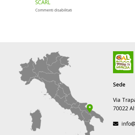
(RAF)
SCARL
su
Commenti disabilitati
AVVISO
PUBBLICO
PER
LA
COSTITUZIONE
DI
UN
ELENCO
(SHORT
LIST)
PER
L’AFFIDAMENTO
Sede
DI
INCARICHI
DI
Via Trap
CONSULENZA
70022 Al
NELL’ATTUAZIONE
DELLA
PROGRAMMAZIONE
info@g
LEADER
2023/2027