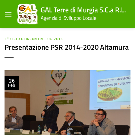
Salta
ai
contenuti
1° CICLO DI INCONTRI - 04-2016
Presentazione PSR 2014-2020 Altamura
26
Feb