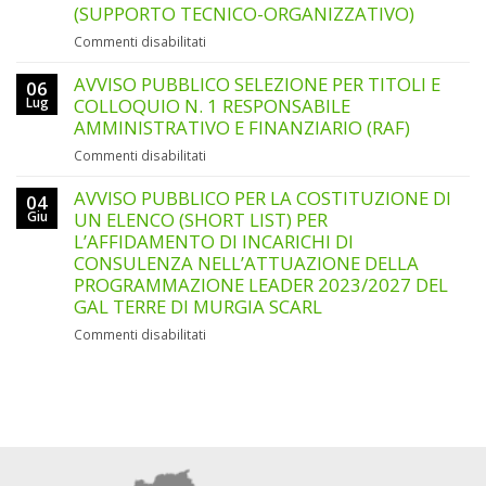
TITOLI
(SUPPORTO TECNICO-ORGANIZZATIVO)
E
su
Commenti disabilitati
COLLOQUIO
AVVISO
N.
PUBBLICO
AVVISO PUBBLICO SELEZIONE PER TITOLI E
1
06
SELEZIONE
ANIMATORE/ANIMATRICE
Lug
COLLOQUIO N. 1 RESPONSABILE
PER
DEL
AMMINISTRATIVO E FINANZIARIO (RAF)
TITOLI
GAL
su
Commenti disabilitati
E
AVVISO
COLLOQUIO
PUBBLICO
AVVISO PUBBLICO PER LA COSTITUZIONE DI
N.
04
SELEZIONE
Giu
UN ELENCO (SHORT LIST) PER
1
PER
ADDETTO/A
L’AFFIDAMENTO DI INCARICHI DI
TITOLI
ALLA
CONSULENZA NELL’ATTUAZIONE DELLA
E
SEGRETERIA
PROGRAMMAZIONE LEADER 2023/2027 DEL
COLLOQUIO
AMMINISTRATIVA
GAL TERRE DI MURGIA SCARL
N.
E
1
CONTABILE
su
Commenti disabilitati
RESPONSABILE
(SUPPORTO
AVVISO
AMMINISTRATIVO
TECNICO-
PUBBLICO
E
ORGANIZZATIVO)
PER
FINANZIARIO
LA
(RAF)
COSTITUZIONE
DI
UN