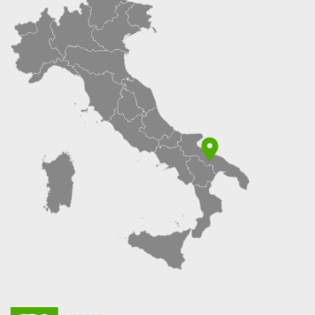
ELENCO
(SHORT
LIST)
PER
L’AFFIDAMENTO
DI
INCARICHI
DI
CONSULENZA
NELL’ATTUAZIONE
DELLA
PROGRAMMAZIONE
LEADER
2023/2027
DEL
GAL
TERRE
DI
MURGIA
SCARL