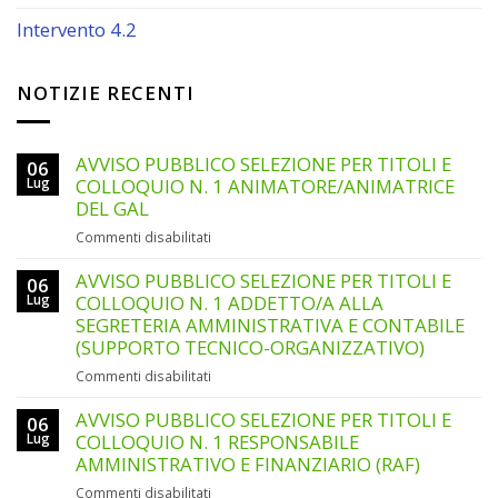
Intervento 4.2
NOTIZIE RECENTI
AVVISO PUBBLICO SELEZIONE PER TITOLI E
06
Lug
COLLOQUIO N. 1 ANIMATORE/ANIMATRICE
DEL GAL
su
Commenti disabilitati
AVVISO
PUBBLICO
AVVISO PUBBLICO SELEZIONE PER TITOLI E
06
SELEZIONE
Lug
COLLOQUIO N. 1 ADDETTO/A ALLA
PER
SEGRETERIA AMMINISTRATIVA E CONTABILE
TITOLI
(SUPPORTO TECNICO-ORGANIZZATIVO)
E
su
Commenti disabilitati
COLLOQUIO
AVVISO
N.
PUBBLICO
AVVISO PUBBLICO SELEZIONE PER TITOLI E
1
06
SELEZIONE
ANIMATORE/ANIMATRICE
Lug
COLLOQUIO N. 1 RESPONSABILE
PER
DEL
AMMINISTRATIVO E FINANZIARIO (RAF)
TITOLI
GAL
su
Commenti disabilitati
E