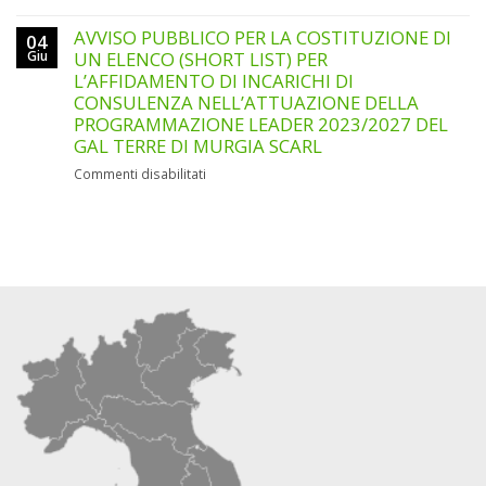
AVVISO
COLLOQUIO
PUBBLICO
AVVISO PUBBLICO PER LA COSTITUZIONE DI
N.
04
SELEZIONE
Giu
UN ELENCO (SHORT LIST) PER
1
PER
ADDETTO/A
L’AFFIDAMENTO DI INCARICHI DI
TITOLI
ALLA
CONSULENZA NELL’ATTUAZIONE DELLA
E
SEGRETERIA
PROGRAMMAZIONE LEADER 2023/2027 DEL
COLLOQUIO
AMMINISTRATIVA
GAL TERRE DI MURGIA SCARL
N.
E
1
CONTABILE
su
Commenti disabilitati
RESPONSABILE
(SUPPORTO
AVVISO
AMMINISTRATIVO
TECNICO-
PUBBLICO
E
ORGANIZZATIVO)
PER
FINANZIARIO
LA
(RAF)
COSTITUZIONE
DI
UN
ELENCO
(SHORT
LIST)
PER
L’AFFIDAMENTO
DI
INCARICHI
DI
CONSULENZA