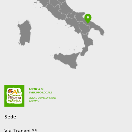
NELL’ATTUAZIONE
DELLA
PROGRAMMAZIONE
LEADER
2023/2027
DEL
GAL
TERRE
DI
MURGIA
SCARL
Sede
Via Trapani 35