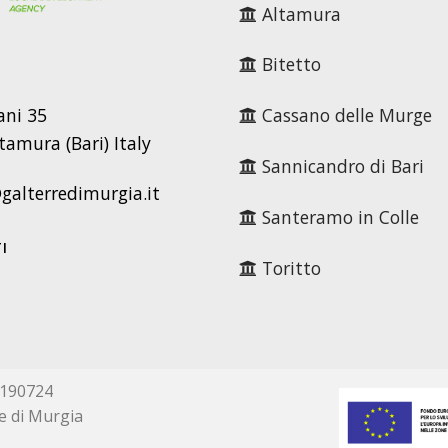
Altamura
Bitetto
ani 35
Cassano delle Murge
tamura (Bari) Italy
Sannicandro di Bari
alterredimurgia.it
Santeramo in Colle
I
Toritto
4190724
e di Murgia