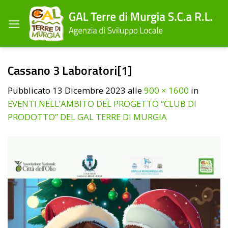
Salta
ai
contenuti
Cassano 3 Laboratori[1]
Pubblicato
13 Dicembre 2023
alle
900 × 1600
in
EVENTI NELL’AMBITO DEL PROGETTO “CLUB DI
PRODOTTO” DEL GAL TERRE DI MURGIA