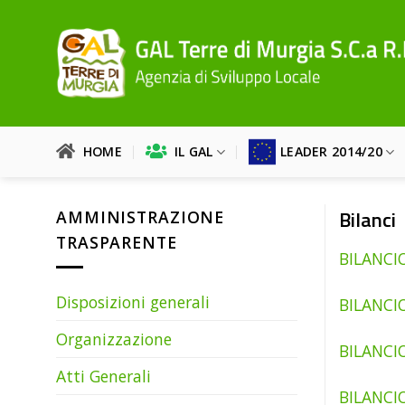
Salta
ai
contenuti
HOME
IL GAL
LEADER 2014/20
Bilanci
AMMINISTRAZIONE
TRASPARENTE
BILANCIO
Disposizioni generali
BILANCIO
Organizzazione
BILANCIO
Atti Generali
BILANCIO