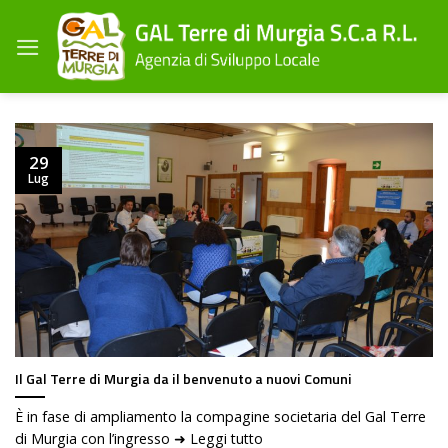
Salta
ai
contenuti
29
Lug
Il Gal Terre di Murgia da il benvenuto a nuovi Comuni
È in fase di ampliamento la compagine societaria del Gal Terre
di Murgia con l’ingresso ➜ Leggi tutto