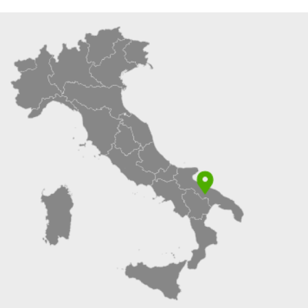
COSTITUZIONE
DI
UN
ELENCO
(SHORT
LIST)
PER
L’AFFIDAMENTO
DI
INCARICHI
DI
CONSULENZA
NELL’ATTUAZIONE
DELLA
PROGRAMMAZIONE
LEADER
2023/2027
DEL
GAL
TERRE
DI
MURGIA
SCARL