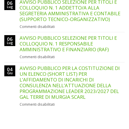
PUBBLICO
AVVISO PUBBLICO SELEZIONE PER TITOLI E
06
SELEZIONE
Lug
COLLOQUIO N. 1 ADDETTO/A ALLA
PER
SEGRETERIA AMMINISTRATIVA E CONTABILE
TITOLI
(SUPPORTO TECNICO-ORGANIZZATIVO)
E
su
Commenti disabilitati
COLLOQUIO
AVVISO
N.
PUBBLICO
AVVISO PUBBLICO SELEZIONE PER TITOLI E
1
06
SELEZIONE
ANIMATORE/ANIMATRICE
Lug
COLLOQUIO N. 1 RESPONSABILE
PER
DEL
AMMINISTRATIVO E FINANZIARIO (RAF)
TITOLI
GAL
su
Commenti disabilitati
E
AVVISO
COLLOQUIO
PUBBLICO
AVVISO PUBBLICO PER LA COSTITUZIONE DI
N.
04
SELEZIONE
Giu
UN ELENCO (SHORT LIST) PER
1
PER
ADDETTO/A
L’AFFIDAMENTO DI INCARICHI DI
TITOLI
ALLA
CONSULENZA NELL’ATTUAZIONE DELLA
E
SEGRETERIA
PROGRAMMAZIONE LEADER 2023/2027 DEL
COLLOQUIO
AMMINISTRATIVA
GAL TERRE DI MURGIA SCARL
N.
E
1
CONTABILE
su
Commenti disabilitati
RESPONSABILE
(SUPPORTO
AVVISO
AMMINISTRATIVO
TECNICO-
PUBBLICO
E
ORGANIZZATIVO)
PER
FINANZIARIO
LA
(RAF)