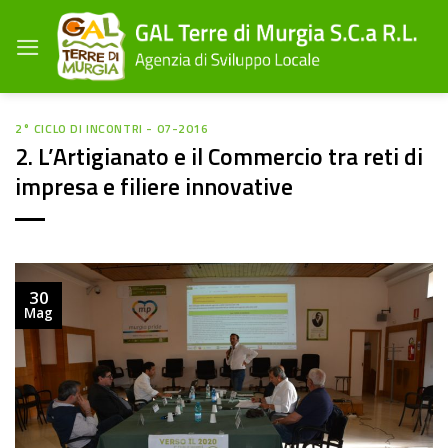
Salta
ai
contenuti
2° CICLO DI INCONTRI - 07-2016
2. L’Artigianato e il Commercio tra reti di
impresa e filiere innovative
30
Mag